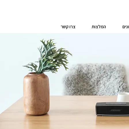
נים
המלצות
צרו קשר